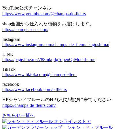
YouTube公式チャンネル
https://www.youtube.com/@champs-de-fleurs
shop全国から仕入れた植物をお届けします。
https://champs.base.shop/
Instagram
https://www.instagram.com/champs_de_fleurs_kagoshima/
LINE
https://page.line.me/788mkqdg?openQrModal=true
TikTok
https://www.tiktok.com/@champsdefleur
facebook
https://www.facebook.com/cdfleurs
HPシャンドフルールのHPもぜひ遊びに来てください
https://champs-de-fleurs.com/
お知らせ一覧へ