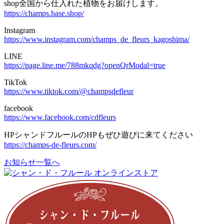
shop全国から仕入れた植物をお届けします。
https://champs.base.shop/
Instagram
https://www.instagram.com/champs_de_fleurs_kagoshima/
LINE
https://page.line.me/788mkqdg?openQrModal=true
TikTok
https://www.tiktok.com/@champsdefleur
facebook
https://www.facebook.com/cdfleurs
HPシャンドフルールのHPもぜひ遊びに来てください
https://champs-de-fleurs.com/
お知らせ一覧へ